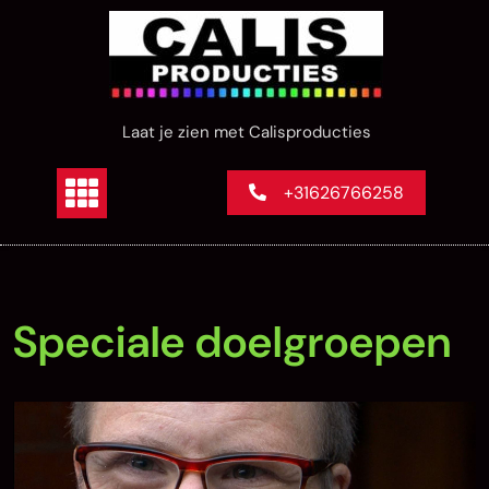
Skip
to
content
Laat je zien met Calisproducties
+31626766258
Speciale doelgroepen